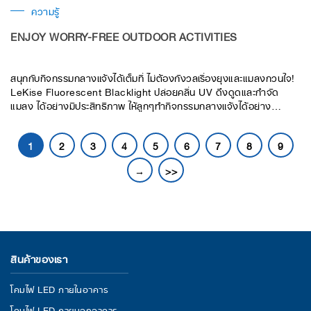
ความรู้
ENJOY WORRY-FREE OUTDOOR ACTIVITIES
สนุกกับกิจกรรมกลางแจ้งได้เต็มที่ ไม่ต้องกังวลเรื่องยุงและแมลงกวนใจ!
LeKise Fluorescent Blacklight ปล่อยคลื่น UV ดึงดูดและกำจัด
แมลง ได้อย่างมีประสิทธิภาพ ให้ลูกๆทำกิจกรรมกลางแจ้งได้อย่าง
สบายใจ ปลอดภัยไร้ยุงและแมลงกัดต่อย
1
2
3
4
5
6
7
8
9
→
>>
สินค้าของเรา
โคมไฟ LED ภายในอาคาร
โคมไฟ LED ภายนอกอาคาร