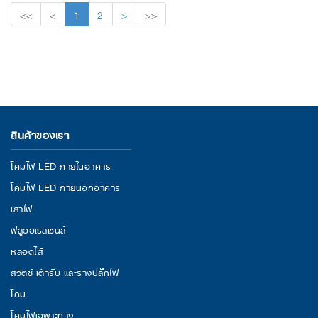
<<
<
1
2
>
>>
สินค้าของเรา
โคมไฟ LED ภายในอาคาร
โคมไฟ LED ภายนอกอาคาร
เสาไฟ
ฟลูออเรสเซนส์
หลอดไส้
สวิตช์ เต้ารับ และรางปลั๊กไฟ
โคม
โคมไฟเฉพาะทาง