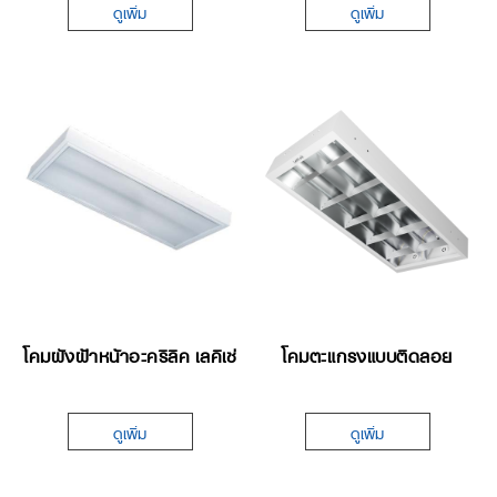
ดูเพิ่ม
ดูเพิ่ม
โคมฝังฝ้าหน้าอะคริลิค เลคิเซ่
โคมตะแกรงแบบติดลอย
ดูเพิ่ม
ดูเพิ่ม