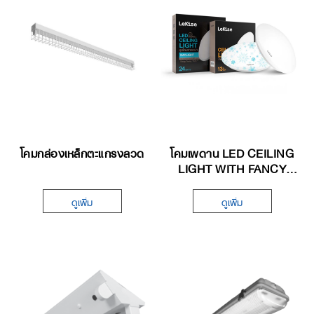
โคมกล่องเหล็กตะแกรงลวด
โคมเพดาน LED CEILING
LIGHT WITH FANCY
PRINTING DESIGN
ดูเพิ่ม
ดูเพิ่ม