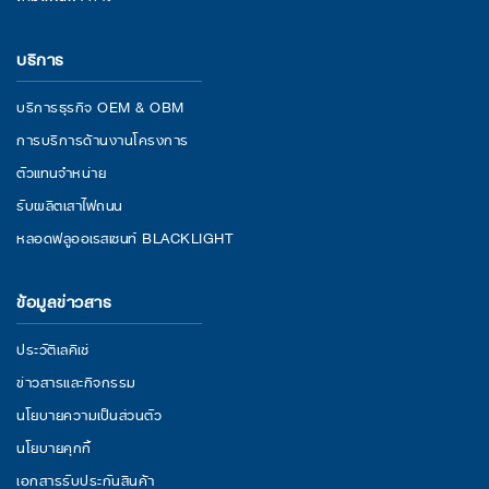
บริการ
บริการธุรกิจ OEM & OBM
การบริการด้านงานโครงการ
ตัวแทนจำหน่าย
รับผลิตเสาไฟถนน
หลอดฟลูออเรสเซนท์ BLACKLIGHT
ข้อมูลข่าวสาร
ประวัติเลคิเซ่
ข่าวสารและกิจกรรม
นโยบายความเป็นส่วนตัว
นโยบายคุกกี้
เอกสารรับประกันสินค้า