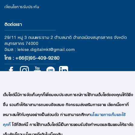
เงื่อนไขการรับประกัน
ติดต่อเรา
29/11 หมู่ 3 ถนนพระราม 2 ตำบลนาดี อำเภอเมืองสมุทรสาคร จังหวัด
สมุทรสาคร 74000
อีเมล : lekise.digitalmkt@gmail.com
โทร : +66(0)95-409-9280
เว็บไซต์นี้มีการจัดเก็บคุกกี้เพื่อมอบประสบการณ์การใช้งานเว็บไซต์ของคุณให้ดียิ่ง
ขึ้น รวมถึงให้เราสามารถมอบข้อเสนอ กิจกรรมส่งเสริมการขาย เลือกเนื้อหาที่
COPYRIGHTS © 2020 LEKISE, ALL RIGHTS RESERVED
เหมาะสมให้กับคุณอย่างเป็นส่วนตัว ท่านสามารถศึกษา
นโยบายการเก็บและใช้
คุกกี้
ได้ที่ลิงค์นี้ การใช้งานเว็บไซต์นี้เป็นการยอมรับข้อกำหนดและยินยอมให้เราจัด
เก็บคุ้กกี้ตามนโยบายที่แจ้งในเบื้องต้น