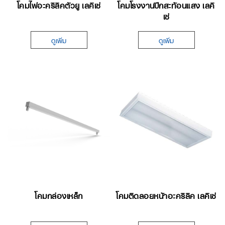
โคมไฟอะคริลิคตัวยู เลคิเซ่
โคมโรงงานปีกสะท้อนแสง เลคิ
เซ่
ดูเพิ่ม
ดูเพิ่ม
โคมกล่องเหล็ก
โคมติดลอยหน้าอะคริลิค เลคิเซ่