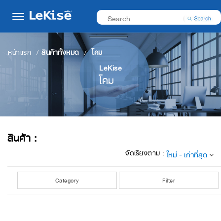
หน้าแรก
สินค้าทั้งหมด
โคม
LeKise
โคม
สินค้า :
จัดเรียงตาม :
ใหม่ - เก่าที่สุด
Category
Filter