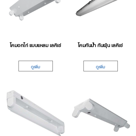
โคมอกไก่ แบบแหลม เลคิเซ่
โคมกันน้ำ กันฝุ่น เลคิเซ่
ดูเพิ่ม
ดูเพิ่ม