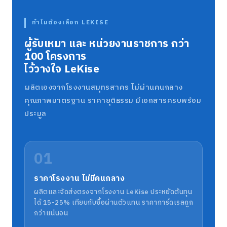
ทำไมต้องเลือก LEKISE
ผู้รับเหมา และ หน่วยงานราชการ กว่า
100 โครงการ
ไว้วางใจ LeKise
ผลิตเองจากโรงงานสมุทรสาคร ไม่ผ่านคนกลาง
คุณภาพมาตรฐาน ราคายุติธรรม มีเอกสารครบพร้อม
ประมูล
01
ราคาโรงงาน ไม่มีคนกลาง
ผลิตและจัดส่งตรงจากโรงงาน LeKise ประหยัดต้นทุน
ได้ 15-25% เทียบกับซื้อผ่านตัวแทน ราคาการ์ดเรลถูก
กว่าแน่นอน