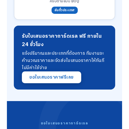
ครบตามแบบ BOQ
ส่งทั่วประเทศ
รับใบเสนอราคาการ์ดเรล ฟรี ภายใน
24 ชั่วโมง
แจ้งปริมาณและประเภทที่ต้องการ ทีมงานจะ
คำนวณราคาและจัดส่งใบเสนอราคาให้ทันที
ไม่มีค่าใช้จ่าย
ขอใบเสนอราคาฟรีเลย
ขอใบเสนอราคาการ์ดเรล