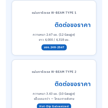
แผ่นการ์ดเรล W-BEAM TYPE 1
ติดต่อขอราคา
ความหนา 2.67 มม. (12 Gauge)
ยาว 4,000 / 4,318 มม.
มอก.248-2567
แผ่นการ์ดเรล W-BEAM TYPE 2
ติดต่อขอราคา
ความหนา 3.43 มม. (10 Gauge)
แข็งแรงกว่า — โครงการพิเศษ
Hot-Dip Galvanized