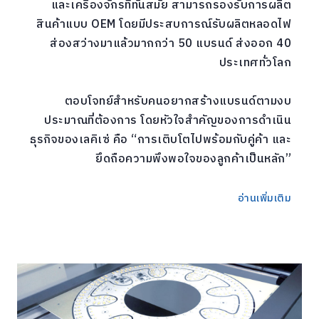
และเครื่องจักรที่ทันสมัย สามารถรองรับการผลิต
สินค้าแบบ OEM โดยมีประสบการณ์รับผลิตหลอดไฟ
ส่องสว่างมาแล้วมากกว่า 50 แบรนด์ ส่งออก 40
ประเทศทั่วโลก
ตอบโจทย์สำหรับคนอยากสร้างแบรนด์ตามงบ
ประมาณที่ต้องการ โดยหัวใจสำคัญของการดำเนิน
ธุรกิจของเลคิเซ่ คือ “การเติบโตไปพร้อมกับคู่ค้า และ
ยึดถือความพึงพอใจของลูกค้าเป็นหลัก”
อ่านเพิ่มเติม