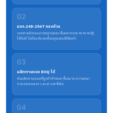
02
มอก.248-2567 ครบถ้วน
เอกสารรับรองมาตรฐานครบ ยื่นประกวดราคาภาครัฐ
ได้ทันที ไม่ต้องกังวลเรื่องคุณสมบัติสินค้า
03
ผลิตตามแบบ BOQ ได้
รับผลิตตามแบบที่ลูกค้ากำหนด ทั้งขนาด ความหนา
Containment Level และสีพ่น
04