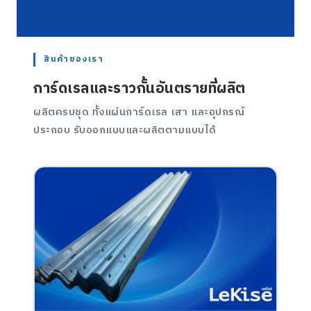
สินค้าของเรา
การ์ดเรลและราวกั้นอันตรายที่ผลิต
ผลิตครบชุด ทั้งแผ่นการ์ดเรล เสา และอุปกรณ์
ประกอบ รับออกแบบและผลิตตามแบบได้