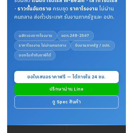
รับผลิต
แผ่นการ์ดเรล W-Beam
·
เสาการ์ดเรล
·
ราวกั้นอันตราย
ครบชุด
ราคาโรงงาน
ไม่ผ่าน
คนกลาง ส่งทั่วประเทศ รับงานภาครัฐและ อปท.
ผลิตเองจากโรงงาน
มอก.248-2567
ราคาโรงงาน ไม่ผ่านคนกลาง
รับงานภาครัฐ / อปท.
ออกใบกำกับภาษีได้
ขอใบเสนอราคาฟรี — ได้ภายใน 24 ชม.
ปรึกษาผ่าน Line
ดู Spec สินค้า