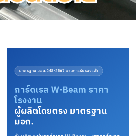
มาตรฐาน มอก.248-2567 ผ่านการรับรองแล้ว
การ์ดเรล W-Beam ราคา
โรงงาน
ผู้ผลิตโดยตรง มาตรฐาน
มอก.