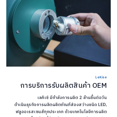
LeKise
การบริการรับผลิตสินค้า OEM
เลคิเซ่ มีกำลังการผลิต 2 ล้านชิ้นต่อวัน
ดำเนินธุรกิจการผลิตผลิตภัณฑ์ส่องสว่างชนิด LED,
ฟลูออเรสเซนส์ทุกประเภท ด้วยเทคโนโลยีการผลิต