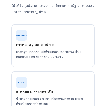
ใช้ได้ในทุกประเภทโครงการ ทั้งงานภาครัฐ ภาคเอกชน
และงานสาธารณูปโภค
ทางหลวง
ทางหลวง / มอเตอร์เวย์
มาตรฐานตรงตามข้อกำหนดกรมทางหลวง ผ่าน
ทดสอบแรงกระแทกตาม EN 1317
สะพาน
สะพานและทางยกระดับ
รับแรงกระแทกสูง ทนทานต่อสภาพอากาศ เหมาะ
สำหรับโครงสร้างพิเศษ