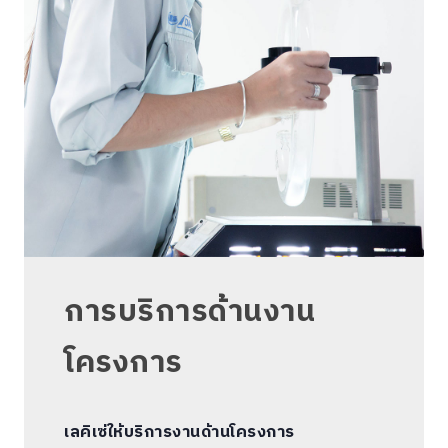
การบริการด้านงาน
โครงการ
เลคิเซ่ให้บริการงานด้านโครงการ