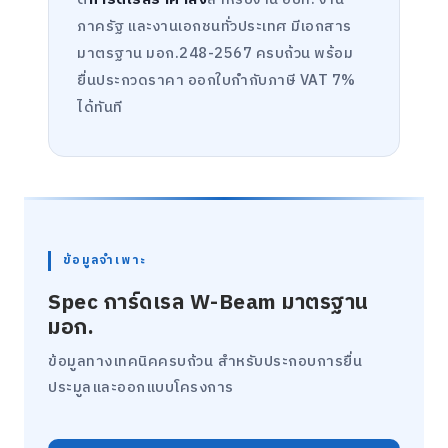
ต
การ์ดเรลราคาส่ง
สำหรับงาน อปท. งาน
ภาครัฐ และงานเอกชนทั่วประเทศ มีเอกสาร
มาตรฐาน มอก.248-2567 ครบถ้วน พร้อม
ยื่นประกวดราคา ออกใบกำกับภาษี VAT 7%
ได้ทันที
ข้อมูลจำเพาะ
Spec การ์ดเรล W-Beam มาตรฐาน
มอก.
ข้อมูลทางเทคนิคครบถ้วน สำหรับประกอบการยื่น
ประมูลและออกแบบโครงการ