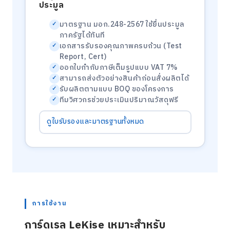
ประมูล
มาตรฐาน มอก.248-2567 ใช้ยื่นประมูล
ภาครัฐได้ทันที
เอกสารรับรองคุณภาพครบถ้วน (Test
Report, Cert)
ออกใบกำกับภาษีเต็มรูปแบบ VAT 7%
สามารถส่งตัวอย่างสินค้าก่อนสั่งผลิตได้
รับผลิตตามแบบ BOQ ของโครงการ
ทีมวิศวกรช่วยประเมินปริมาณวัสดุฟรี
ดูใบรับรองและมาตรฐานทั้งหมด
การใช้งาน
การ์ดเรล LeKise เหมาะสำหรับ