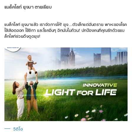
แบล็คไลท์ ยุงมา ตายเรียบ
แบล็กไลท์ ยุงมาแล้ว เราจัดการให้! ยุง...ตัวเล็กแต่อันตราย พาหะของโรค
ไข้เลือดออก ไข้ซิกา และโรคอื่นๆ อีกนับไม่ถ้วน! ปกป้องคนที่คุณรักด้วยแบ
ล็กไลท์ช่วยดึงดูดยุง!
วิดีโอ