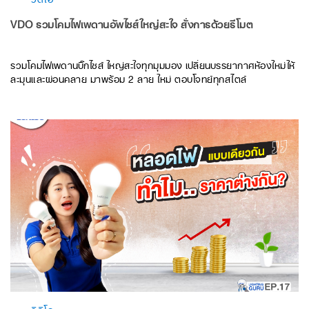
VDO รวมโคมไฟเพดานอัพไซส์ใหญ่สะใจ สั่งการด้วยรีโมต
รวมโคมไฟเพดานบิ๊กไซส์ ใหญ่สะใจทุกมุมมอง เปลี่ยนบรรยากาศห้องใหม่ให้
ละมุนและผ่อนคลาย มาพร้อม 2 ลาย ใหม่ ตอบโจทย์ทุกสไตล์