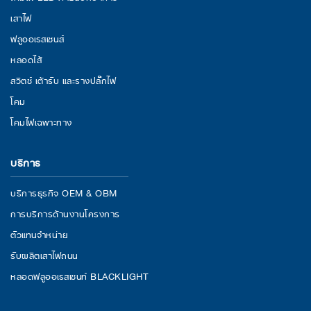
เสาไฟ
ฟลูออเรสเซนส์
หลอดไส้
สวิตช์ เต้ารับ และรางปลั๊กไฟ
โคม
โคมไฟเฉพาะทาง
บริการ
บริการธุรกิจ OEM & OBM
การบริการด้านงานโครงการ
ตัวแทนจำหน่าย
รับผลิตเสาไฟถนน
หลอดฟลูออเรสเซนท์ BLACKLIGHT