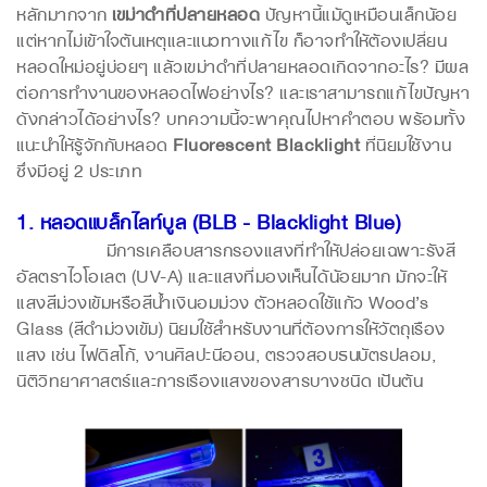
หลักมากจาก
เขม่าดำที่ปลายหลอด
ปัญหานี้แม้ดูเหมือนเล็กน้อย
แต่หากไม่เข้าใจต้นเหตุและแนวทางแก้ไข ก็อาจทำให้ต้องเปลี่ยน
หลอดใหม่อยู่บ่อยๆ แล้วเขม่าดำที่ปลายหลอดเกิดจากอะไร? มีผล
ต่อการทำงานของหลอดไฟอย่างไร? และเราสามารถแก้ไขปัญหา
ดังกล่าวได้อย่างไร? บทความนี้จะพาคุณไปหาคำตอบ พร้อมทั้ง
แนะนำให้รู้จักกับหลอด
Fluorescent Blacklight
ที่นิยมใช้งาน
ซึ่งมีอยู่ 2 ประเภท
1. หลอดแบล็กไลท์บูล (BLB - Blacklight Blue)
มีการเคลือบสารกรองแสงที่ทำให้ปล่อยเฉพาะรังสี
อัลตราไวโอเลต (UV-A) และแสงที่มองเห็นได้น้อยมาก มักจะให้
แสงสีม่วงเข้มหรือสีน้ำเงินอมม่วง ตัวหลอดใช้แก้ว Wood’s
Glass (สีดำม่วงเข้ม) นิยมใช้สำหรับงานที่ต้องการให้วัตถุเรือง
แสง เช่น ไฟดิสโก้, งานศิลปะนีออน, ตรวจสอบธนบัตรปลอม,
นิติวิทยาศาสตร์และการเรืองแสงของสารบางชนิด เป้นต้น