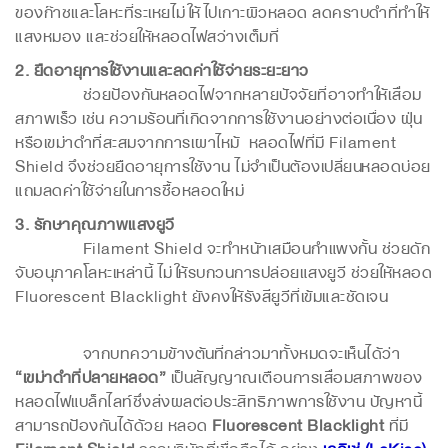
ของก๊าซและโลหะที่ระเหยไม่ให้ไปเกาะผิวหลอด ลดคราบดำที่ทำให้
แสงหมอง และช่วยให้หลอดไฟสว่างเต็มที่
2. ยืดอายุการใช้งานและลดค่าใช้จ่ายระยะยาว
ช่วยป้องกันหลอดไฟจากหลายปัจจัยที่อาจทำให้เสื่อม
สภาพเร็ว เช่น ความร้อนที่เกิดจากการใช้งานอย่างต่อเนื่อง ฝุ่น
หรือเขม่าดำที่สะสมจากการเผาไหม้ หลอดไฟที่มี Filament
Shield จึงช่วยยืดอายุการใช้งาน ไม่จำเป็นต้องเปลี่ยนหลอดบ่อย
แถมลดค่าใช้จ่ายในการซื้อหลอดใหม่
3. รักษาคุณภาพแสงยูวี
Filament Shield จะทำหน้าเสมือนกำแพงกั้น ช่วยดัก
จับอนุภาคโลหะเหล่านี้ ไม่ให้รบกวนการปล่อยแสงยูวี ช่วยให้หลอด
Fluorescent Blacklight ยังคงให้รังสียูวีที่เข้มและชัดเจน
จากบทความข้างต้นที่กล่าวมาทั้งหมดจะเห็นได้ว่า
“เขม่าดำที่ปลายหลอด”
เป็นสัญญาณเตือนการเสื่อมสภาพของ
หลอดไฟแบล็กไลท์ซึ่งส่งผลต่อประสิทธิภาพการใช้งาน ปัญหานี้
สามารถป้องกันได้ด้วย หลอด
Fluorescent Blacklight
ที่มี
Filament Shield
จากบริษัทที่เชื่อถือได้ อย่าง
เลคิเซ่ (LeKise)