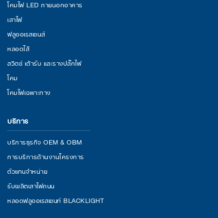
โคมไฟ LED ภายนอกอาคาร
เสาไฟ
ฟลูออเรสเซนส์
หลอดไส้
สวิตช์ เต้ารับ และรางปลั๊กไฟ
โคม
โคมไฟเฉพาะทาง
บริการ
บริการธุรกิจ OEM & OBM
การบริการด้านงานโครงการ
ตัวแทนจำหน่าย
รับผลิตเสาไฟถนน
หลอดฟลูออเรสเซนท์ BLACKLIGHT