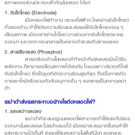
สภาพของส่วนประกอบสำคัญในหลอด ได้แก่
1. อิเล็กโทรด (Electrode)
เมื่อหลอดไฟทำงาน กระแสไฟฟ้าจะไหลผ่านอิเล็กโทรด
ทั้งสองด้าน ทำให้เกิดความร้อนและส่งผลให้อิเล็กโทรดค่อย ๆ
เสื่อมสภาพ เมื่อเวลาผ่านไปโลหะบางส่วนจากอิเล็กโทรดระเหย
ออกมา และตกตะกอนกลายเป็นคราบดำสะสมที่ปลายหลอด
2. สารเรืองแสง (Phosphor)
สารเคลือบด้านในหลอดที่ทำหน้าที่เปล่งแสงเมื่อได้รับ
พลังงาน ก็สามารถเสื่อมสภาพได้เช่นกัน โดยเฉพาะบริเวณที่ใกล้
กับอิเล็กโทรด ซึ่งเป็นจุดที่เกิดความร้อนสูงที่สุด จึงมีโอกาสเกิด
การเผาไหม้หรือรวมตัวกับอนุภาคอื่น ๆ จนกลายเป็นคราบเขม่า
ดำ
เขม่าดำส่งผลกระทบอย่างไรต่อหลอดไฟ?
1. แสงสว่างลดลง
เขม่าดำที่สะสมอยู่บนหลอดไฟสามารถทำให้แสงที่ปล่อย
ออกมานั้นลดลงและไม่สม่ำเสมอได้ เมื่อเขม่าสะสมมากขึ้นจนทำให้
แสงกระจายได้เต็มที่ ส่งผลให้แสงสว่างในพื้นที่นั้นๆ ลดลงและ