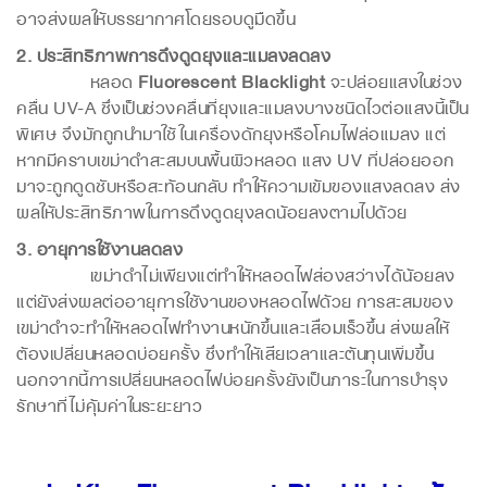
อาจส่งผลให้บรรยากาศโดยรอบดูมืดขึ้น
2. ประสิทธิภาพการดึงดูดยุงและแมลงลดลง
หลอด
Fluorescent Blacklight
จะปล่อยแสงในช่วง
คลื่น UV-A ซึ่งเป็นช่วงคลื่นที่ยุงและแมลงบางชนิดไวต่อแสงนี้เป็น
พิเศษ จึงมักถูกนำมาใช้ในเครื่องดักยุงหรือโคมไฟล่อแมลง แต่
หากมีคราบเขม่าดำสะสมบนพื้นผิวหลอด แสง UV ที่ปล่อยออก
มาจะถูกดูดซับหรือสะท้อนกลับ ทำให้ความเข้มของแสงลดลง ส่ง
ผลให้ประสิทธิภาพในการดึงดูดยุงลดน้อยลงตามไปด้วย
3. อายุการใช้งานลดลง
เขม่าดำไม่เพียงแต่ทำให้หลอดไฟส่องสว่างได้น้อยลง
แต่ยังส่งผลต่ออายุการใช้งานของหลอดไฟด้วย การสะสมของ
เขม่าดำจะทำให้หลอดไฟทำงานหนักขึ้นและเสื่อมเร็วขึ้น ส่งผลให้
ต้องเปลี่ยนหลอดบ่อยครั้ง ซึ่งทำให้เสียเวลาและต้นทุนเพิ่มขึ้น
นอกจากนี้การเปลี่ยนหลอดไฟบ่อยครั้งยังเป็นภาระในการบำรุง
รักษาที่ไม่คุ้มค่าในระยะยาว