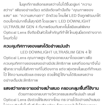
ในยุคที่การเลือกแสงสว่างไม่ได้ขึ้นอยู่แค่ "ความ
สว่าง" เพียงอย่างเดียว แต่ยังต้องคำนึงถึง "คุณภาพของ
แสง" และ "ความสบายตา" อีกด้วย โคมไฟ LED จึงถูกพัฒนาให้
ตอบโจทย์มากขึ้นในทุกมิติ โดยเฉพาะ LED DOWNLIGHT
ULTRASLIM GEN 4 ที่มาพร้อมกับเทคโนโลยีเลนส์พิเศษ
Optical Lens ซึ่งถือเป็นหัวใจสำคัญที่ทำให้โคมรุ่นนี้แตกต่างจาก
โคมทั่วไป
ควบคุมทิศทางของแสงได้อย่างแม่นยำ
LED DOWNLIGHT ULTRASLIM GEN 4 ใช้
Optical Lens คุณภาพสูง ที่ถูกออกแบบมาโดยเฉพาะเพื่อ
ควบคุมทิศทางของแสงอย่างมีประสิทธิภาพ แสงที่ออกมาจึงไม่
ฟุ้งกระจายไปในทิศทางที่ไม่ต้องการ แต่จะพุ่งตรงในแนวที่กำหนด
ไว้ ให้ความคมชัดและตรงจุด ช่วยให้ผู้ใช้งานได้รับแสงสว่าง
อย่างเต็มประสิทธิภาพ
แสงสว่างกระจายอย่างสม่ำเสมอ ครอบคลุมพื้นที่ใช้งาน
ด้วยการออกแบบทางวิศวกรรมแสงที่แม่นยำ เลนส์
Optical Lens ยังช่วยให้แสงจากโคม กระจายได้อย่างสม่ำเสมอ
ไม่ว่าจะติดตั้งในพื้นที่เล็กหรือกว้าง ก็สามารถมั่นใจได้ว่าแสงจะ