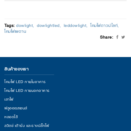
Tags:
dowlight
dowlightled
leddowlight
โคมไฟดาวน์ไลท์
โคมไฟเพดาน
Share:
สินค้าของเรา
โคมไฟ LED ภายในอาคาร
โคมไฟ LED ภายนอกอาคาร
เสาไฟ
ฟลูออเรสเซนส์
หลอดไส้
สวิตช์ เต้ารับ และรางปลั๊กไฟ