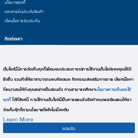
นโยบายคุกกี้
เอกสารรับประกันสินค้า
เงื่อนไขการรับประกัน
ติดต่อเรา
29/11 หมู่ 3 ถนนพระราม 2 ตำบลนาดี อำเภอเมืองสมุทรสาคร จังหวัด
สมุทรสาคร 74000
อีเมล : lekise.digitalmkt@gmail.com
เว็บไซต์นี้มีการจัดเก็บคุกกี้เพื่อมอบประสบการณ์การใช้งานเว็บไซต์ของคุณให้ดี
โทร : +66(0)95-409-9280
ยิ่งขึ้น รวมถึงให้เราสามารถมอบข้อเสนอ กิจกรรมส่งเสริมการขาย เลือกเนื้อหา
ที่เหมาะสมให้กับคุณอย่างเป็นส่วนตัว ท่านสามารถศึกษา
นโยบายการเก็บและใช้
คุกกี้
ได้ที่ลิงค์นี้ การใช้งานเว็บไซต์นี้เป็นการยอมรับข้อกำหนดและยินยอมให้เรา
จัดเก็บคุ้กกี้ตามนโยบายที่แจ้งในเบื้องต้น
Learn More
COPYRIGHTS © 2020 LEKISE, ALL RIGHTS RESERVED
ยอมรับ