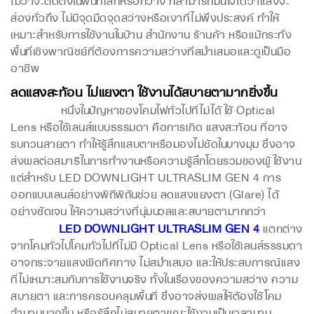
ส่องทั่วถึง ไม่มีจุดมืดจุดสว่างหรือเงาที่ไม่พึงประสงค์ ทำให้
เหมาะสำหรับการใช้งานในบ้าน สำนักงาน ร้านค้า หรือแม้กระทั่ง
พื้นที่เชิงพาณิชย์ที่ต้องการความสว่างที่สม่ำเสมอและดูเป็นมือ
อาชีพ
ลดแสงสะท้อน ไม่แยงตา ใช้งานได้สบายตามากยิ่งขึ้น
หนึ่งในปัญหาของโคมไฟทั่วไปที่ไม่ได้ใช้ Optical
Lens หรือใช้เลนส์แบบธรรมดา คือการเกิด แสงสะท้อน ที่อาจ
รบกวนสายตา ทำให้รู้สึกแสบตาหรือมองไม่ชัดในบางมุม ซึ่งอาจ
ส่งผลต่อสมาธิในการทำงานหรือความรู้สึกโดยรวมของผู้ใช้งาน
แต่สำหรับ LED DOWNLIGHT ULTRASLIM GEN 4 การ
ออกแบบเลนส์อย่างพิถีพิถันช่วย ลดแสงแยงตา (Glare) ได้
อย่างชัดเจน ให้ความสว่างที่นุ่มนวลและสบายตามากกว่า
LED DOWNLIGHT ULTRASLIM GEN 4
แตกต่าง
จากโคมทั่วไปโคมทั่วไปที่ไม่มี Optical Lens หรือใช้เลนส์ธรรมดา
อาจกระจายแสงผิดทิศทาง ไม่สม่ำเสมอ และให้ประสบการณ์แสง
ที่ไม่เหมาะสมกับการใช้งานจริง ทั้งในเรื่องของความสว่าง ความ
สบายตา และการครอบคลุมพื้นที่ ซึ่งอาจส่งผลให้ต้องใช้โคม
จำนวนมากขึ้น หรือรู้สึกไม่สบายตาขณะใช้งานเป็นเวลานาน