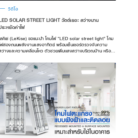
วิดีโอ
LED SOLAR STREET LIGHT วัตต์เยอะ สว่างนาน
ประหยัดค่าไฟ
เลคิเซ่ (LeKise) ขอเเนะนำ โคมไฟ “LED solar street light” โคม
ไฟส่องถนนพลังงานแสงอาทิตย์ พร้อมเซ็นเซอร์ตรวจจับความ
สว่างและความเคลื่อนไหว ตัวช่วยเพิ่มเเสงสว่างบริเวณบ้าน หรือ
ถนนทางเดินในยามค่ำคืน โดยที่คุณไม่ต้องเสียค่าไฟ เพราะ “LED
solar street light” ชาร์จไฟจากพลังงานเเสงอาทิตย์ เพื่อปรับ
เปลี่ยนเป็นพลังงานไฟฟ้า ที่สามารถส่องสว่างในยามค่ำคืนแม้ไม่มี
แสงสว่างจากดวงอาทิตย์ ติดตั้งครั้งเดียวคุ้มค่า ทนทาน ใช้งานได้
ยาวนาน ป้องกันน้ำและฝุ่นได้ถึง IP65 ติดตั้งภายนอกได้แบบไม่
ต้องกังวล