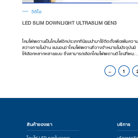
วิดีโอ
LED SLIM DOWNLIGHT ULTRASLIM GEN3
โคมไฟเพดานเป็นโคมไฟอีกประเภทที่นิยมนำมาใช้ติดตั้งเพื่อเพิ่มควา
สว่างภายในบ้าน แน่นอนว่าโคมไฟเพดานที่วางจำหน่ายในปัจจุบันมี
ให้เลือกหลากหลายแบบ ซึ่งสามารถเลือกโคมไฟเพดานดีไซน์ที่เหมาะ
สมกับการใช้งานได้ วันนี้ LeKise จึงอยากแนะนำโคมไฟเพดาน
LED Slim Downlight Ultraslim Gen3 (โคมไฟเพดานฝังฝ้า
←
1
แบบกลม) ด้วยดีที่ไซน์เรียบหรู มีความหนาเพียงแค่ 1 ซม. ทำให้ติด
ตั้งแล้วเนียนกลมกลืนไปกับเพดานฝ้า ติดตั้งง่ายไม่ยุ่งยาก
สินค้าของเรา
บริการ
โคมไฟ LED ภายในอาคาร
บริการธุร