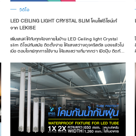
วิดีโอ
LED CEILING LIGHT CRYSTAL SLIM โคมไฟดีไซน์เก๋
จาก LEKISE
เพิ่มเสน่ห์ให้กับทุกห้องภายในบ้าน LED Ceiling light Crystal
slim ดีไซน์ทันสมัย ติดตั้งง่าย ให้แสงสว่างดุจคริสตัล มองแล้วไม่
เบื่อ ตอบโจทย์ทุกการใช้งาน ให้แสงสว่างที่มากกว่า เปิดปุ๊บ ติดทันที
ไม่มีกะพริบ โดยไม่ต้องใช้บัลลาสต์และสตาร์ทเตอร์ ฝาครอบ
ออกแบบเฉพาะ ด้วยวัสดุพลาสติกอะครีลิคที่ทนทานมาพร้อม