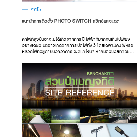
วิดีโอ
แนะนำการติดตั้ง PHOTO SWITCH สวิทซ์แสงแดด
ค่าไฟที่สูงขึ้นอาจไม่ได้เกิดจากการใช้ไฟฟ้าที่มากจนเกินไปเพียง
อย่างเดียว เเต่อาจเกิดจากการเปิดไฟทิ้งไว้ โดยเฉพาะโคมไฟหรือ
หลอดไฟที่อยู่ภายนอกอาคาร จะดีเเค่ไหน? หากมีตัวช่วยที่คอย
เปิด-ปิดไฟ ให้เราเป็นประจำทุกวันโดยอัตโนมัติ หมดกังวลเรื่องค่าไฟ
และเรื่องความปลอดภัยในขณะที่เราไม่อยู่บ้าน เลคิเซ่ขอเเนะนำ
Photo Switch สวิทซ์แสงแดด ควบคุมการเปิด-ปิด ความสว่าง
อัตโนมัติ ตัวช่วยเพิ่มความสะดวกสบายในการใช้ชีวิตประจำวันของ
คุณให้ง่ายยิ่งขึ้น