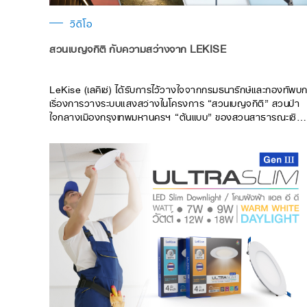
วิดีโอ
สวนเบญจกิติ กับความสว่างจาก LEKISE
LeKise (เลคิเซ่) ได้รับการไว้วางใจจากกรมธนารักษ์และกองทัพบ
เรื่องการวางระบบแสงสว่างในโครงการ “สวนเบญจกิติ” สวนป่า
ใจกลางเมืองกรุงเทพมหานครฯ “ต้นแบบ” ของสวนสาธารณะเชิง
นิเวศ บริเวณทางเดินสกายวอล์ค, บริเวณอัฒจันทร์กลางแจ้ง,
บริเวณทางเดินรอบสวนเบญจกิติ และบริเวณจุดนั่งพัก ประกอบ
ด้วย