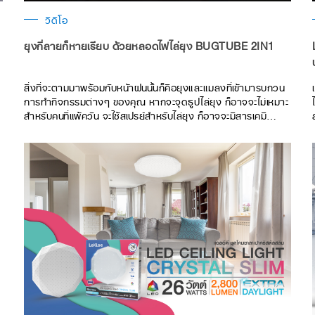
วิดีโอ
ยุงกี่ลายก็หายเรียบ ด้วยหลอดไฟไล่ยุง BUGTUBE 2IN1
สิ่งที่จะตามมาพร้อมกับหน้าฝนนั้นก็คือยุงและแมลงที่เข้ามารบกวน
การทำกิจกรรมต่างๆ ของคุณ หากจะจุดธูปไล่ยุง ก็อาจจะไม่เหมาะ
ง
สำหรับคนที่แพ้ควัน จะใช้สเปรย์สำหรับไล่ยุง ก็อาจจะมีสารเคมี
ตกค้างหรือกลิ่นเหม็นรบกวนได้ หากจะให้ใช้วิธีนั่งตบก็ไม่สะดวกใน
การทำกิจกรรม จะเปลี่ยนมาใช้ไม้ตียุงก็อาจจะเกิดอันตรายต่อเด็กๆ
เลคิเซ่ ​ขอแนะนำนวัตกรรมใหม่ของการไล่ยุง ไม่ต้องตบ ไม่ต้องตี
์
สะดวก ปลอดภัยเพราะใช้ “หลอดไฟ LED T8 BUGTUBE -
2in1”