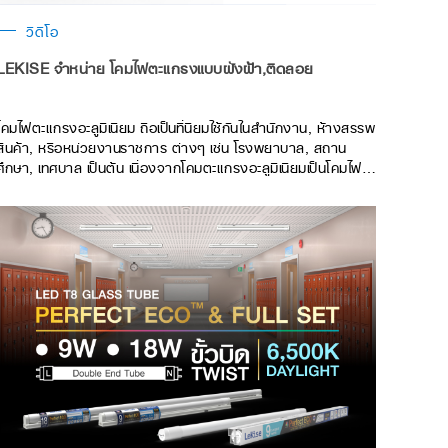
วิดีโอ
LEKISE จำหน่าย โคมไฟตะแกรงแบบฝังฝ้า,ติดลอย
โคมไฟตะแกรงอะลูมิเนียม ถือเป็นที่นิยมใช้กันในสำนักงาน, ห้างสรรพ
สินค้า, หรือหน่วยงานราชการ ต่างๆ เช่น โรงพยาบาล, สถาน
ศึกษา, เทศบาล เป็นต้น เนื่องจากโคมตะแกรงอะลูมิเนียมเป็นโคมไฟที่
เหมาะกับการติดตั้งในพื้นที่ ที่ต้องการใช้แสงสว่างมากโดยโคมไฟ
ตะแกรงอะลูมิเนียม ที่นิยมใช้กันโดยทั่วไปจะมีด้วยกัน 2 แบบ คือ 1.
โคมตะแกรงแบบฝังฝ้า จะต้องทำการเจาะฝ้าให้พอดีกับขนาดของ
โคมตะเเกรงเพื่อติดตั้ง ข้อดี คือ ตัวโคมตะเเกรงจะเรียบเนียนไปกับ
ฝ้า ทำให้มองแล้วสบายตา 2. โคมตะแกรงแบบติดลอย คือการเจาะ
รูเเพดานฝ้าเเค่บางจุด เพื่อทำการยึดโคมและฝ้าให้ติดกัน ข้อดี คือ
ไม่ต้องเจาะฝ้าให้เป็นช่องขนาดใหญ่ หากในอนาคตอยากเปลี่ยนไปใช้
โคมไฟประเภทอื่น โคมตะแกรงแต่ละแบบจะมีข้อดีที่แตกต่างกันออกไป
สามารถเลือกใช้ได้ทั้งสองแบบตามความเหมาะสมของการใช้งาน