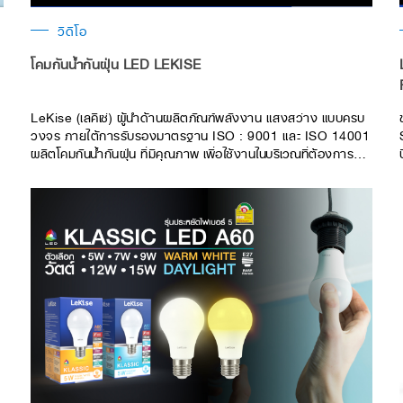
วิดีโอ
โคมกันน้ำกันฝุ่น LED LEKISE
ก
LeKise (เลคิเซ่) ผู้นำด้าน​ผลิตภัณฑ์พลังงาน แสงสว่าง แบบครบ
วงจร ภายใต้การรับรองมาตรฐาน ISO : 9001 และ ISO 14001
ผลิตโคมกันน้ำกันฝุ่น ที่มีคุณภาพ เพื่อใช้งานในบริเวณที่ต้องการทั้ง
แสงสว่าง และความปลอดภัยในเวลาเดียวกันทนต่อสภาพแวดล้อม
ความชื้น ละอองน้ำ ฝุ่น ใช้ในโรงงานอุตสาหกรรม ห้องทดลอง
เป็นต้น คุณสมบัติพิเศษของโคมกันน้ำกันฝุ่น LED LeKise