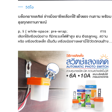
วิดีโอ
บล็อกยางเลคิเซ่ ช่างมืออาชีพเลือกใช้ แข็งแรง ทนทาน พร้อม
ลุยทุกสถานการณ์
p, li { white-space: pre-wrap; การ
เลือกใช้เครื่องมือช่าง ที่มีกระแสไฟฟ้าสูง เช่น เจียรลูกหมู, สว่าน
หรือ เครื่องตัดเหล็ก เป็นต้น เครื่องมือช่างเหล่านี้ใช้วัตต์ค่อนข้างสู
และมีการใช้งานต่อเนื่องในสภาพอากาศร้อนๆ หลายชั่วโมง อาจจะ
ทำให้เกิดความร้อนสะสมจนเป็นที่มาของการเกิดอัคคีภัย ฉะนั้นการ
เลือกใช้งานปลั๊กไฟหรือบล็อกยางให้เหมาะสมกับการใช้งาน ก็
สามารถช่วยลดความเสี่ยงตรงนี้ได้ บล็อกยางพร้อมเต้ารับกราวด
คู่ อุปกรณ์ต่อพ่วงที่มีความแข็งแรง ทนทาน ไม่แตกหักง่าย แม้จะ
ตกจากที่สูง เพราะมียางหุ้มรองรับเพื่อทนต่อแรงกระแทกได้ดี มีแค
ลมพ์รัดสายไฟที่ทนต่อแรงกระชาก ตอบโจทย์การทำงานของช่าง
มืออาชีพเป็นอย่างดี มีจำหน่ายทั้งบล็อกยางพร้อมเต้ารับกราวด์คู่
และบล็อกยางพร้อมสายไฟความยาวตั้งแต่ 3, 5 และ 10 เมตร ได้
รับมาตรฐาน มอก. 2432-2555