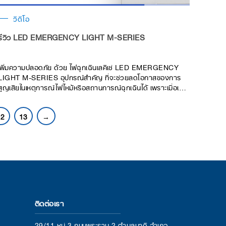
วิดีโอ
รีวิว LED EMERGENCY LIGHT M-SERIES
เพิ่มความปลอดภัย ด้วย ไฟฉุกเฉินเลคิเซ่ LED EMERGENCY
LIGHT M-SERIES อุปกรณ์สำคัญ ที่จะช่วยลดโอกาสของการ
สูญเสียในเหตุการณ์ไฟไหม้หรือสถานการณ์ฉุกเฉินได้ เพราะเมื่อเกิด
เหตุเพลิงไหม้ ไฟฟ้าในอาคาร, สำนักงานจะใช้งานไม่ได้ ทำให้การ
มองเห็นในอาคารแย่ลง จนทำให้เราไม่สามารถมองเห็นทางออกได้
12
13
→
ชัดเจน การมีไฟสำรองฉุกเฉิน LED EMERGENCY LIGHT ติด
ตั้งไว้ ถือเป็นตัวช่วยในการเพิ่มความปลอดภัยกับเหตุการณ์ไฟไหม้ที่
ไม่คาดคิด เพิ่มอัตราการรอดชีวิตเมื่อเกิดเหตุเพลิงไหม้
ติดต่อเรา
29/11 หมู่ 3 ถนนพระราม 2 ตำบลนาดี อำเภอ