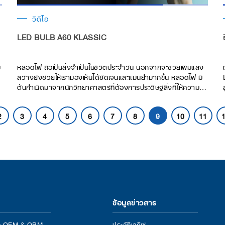
วิดีโอ
LED BULB A60 KLASSIC
ม
หลอดไฟ ถือเป็นสิ่งจำเป็นในชีวิตประจำวัน นอกจากจะช่วยเพิ่มแสง
สว่างยังช่วยให้เรามองเห็นได้ชัดเจนและแม่นยำมากขึ้น หลอดไฟ มี
ต้นกำเนิดมาจากนักวิทยาศาสตร์ที่ต้องการประดิษฐ์สิ่งที่ให้ความ
สว่างแทนตะเกียงแก๊ส โดยหลอดไฟแบบแรกที่สามารถคิดค้นได้ คือ
หลอดไส้ หลังจากนั้นหลอดไส้จึงถูกนำมาใช้อย่างแพร่หลายทั่วโลก
2
3
4
5
6
7
8
9
10
11
แต่ด้วยข้อจำกัดของหลอดไส้ เรื่องระยะเวลาในการใช้งานที่สั้น และ
หลอดมีความร้อนสูง จึงได้มีการพัฒนาหลอดไฟมาอย่างต่อเนื่อง
จนมาเป็นหลอดไฟ LED ที่เราใช้กันอยู่ในปัจจุบัน วันนี้ LeKise พา
มาทำความรู้จักกับ วิวัฒนาการของหลอดไฟ จากอดีตตั้งแต่ปี
1879 มาจนถึงปัจจุบัน กว่าจะมาเป็นหลอด LED ในทุกวันนี้ มี
วิวัฒนาการหลอดแบบใดมาแล้วบ้าง?
ข้อมูลข่าวสาร
กิจ OEM & OBM
ประวัติเลคิเซ่