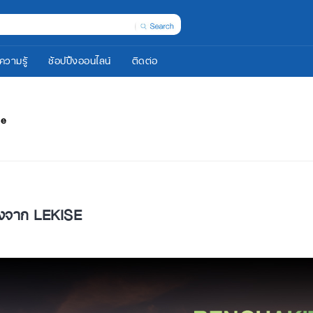
ความรู้
ช้อปปิ้งออนไลน์
ติดต่อ
se
างจาก LEKISE