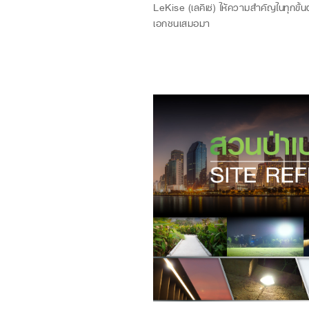
LeKise (เลคิเซ่) ให้ความสำคัญในทุก
เอกชนเสมอมา