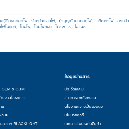
มรู้เรื่องหลอดไฟ
จำหน่ายเสาไฟ
ทำบุญด้วยหลอดไฟ
ผลิตเสาไฟ
สวนป่
าไฟไฮแมส
โคมไฟ
โคมไฟถนน
โครงการ
ไฮแมส
ข้อมูลข่าวสาร
กิจ OEM & OBM
ประวัติเลคิเซ่
้านงานโครงการ
ข่าวสารและกิจกรรม
่าย
นโยบายความเป็นส่วนตัว
ไฟถนน
นโยบายคุกกี้
เรสเซนท์ BLACKLIGHT
เอกสารรับประกันสินค้า