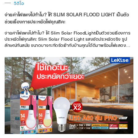
วิดีโอ
จ่ายค่าไฟแพงไปทำไม? ให้ SLIM SOLAR FLOOD LIGHT เป็นตัว
ช่วยเรื่องการประหยัดไฟคุณสิคะ
จ่ายค่าไฟแพงไปทำไม? ให้ Slim Solar FloodLightเป็นตัวช่วยเรื่องการ
ประหยัดไฟคุณสิคะ Slim Solar Flood Light แสงชัดประหยัดจริง รูป
ลักษณ์ทันสมัย ขนาดบางกะทัดรัดเข้ากับบ้านคุณได้ดีมาพร้อมไฟแสดง
สถานะการชาร์จ สายไฟขนาดใหญ่ ทนความร้อนได้ดี ประสิทธิภาพการ
ชาร์จเสถียรและรวดเร็ว