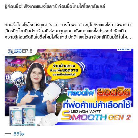
รู้ก่อนซื้อ! สังเกตแผงโซลาร์ ก่อนซื้อโคมไฟโซลาร์เซลล์
ก่อนซื้อโคมไฟโซลาร์ดูแค่ 'ราคา' คงไม่พอ ต้องดูไปถึงแผงโซลาร์เซลล์ว่า
เป็นชนิดไหนอีกด้วย? เลคิเซ่ชวนทุกคนมาสังเกตแผงโซล่าเซลล์ เพื่อเป็น
ความรู้ก่อนตัดสินใจซื้อโคมไฟโซลาร์ ปกติแผงโซลาร์เซลล์ที่นิยมใช้ในโคมไฟ
2 ชนิด คือ Mono crystalline และ Poly crystalline แล้วสองชนิดนี้
ต่างกันอย่างไร? ไปดูได้ในคลิปนี้กันเลยค่ะ…
วิดีโอ