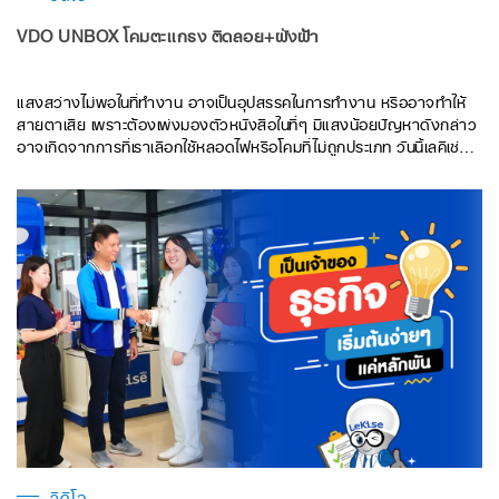
VDO UNBOX โคมตะเเกรง ติดลอย+ฝังฝ้า
แสงสว่างไม่พอในที่ทำงาน อาจเป็นอุปสรรคในการทำงาน หรืออาจทำให้
สายตาเสีย เพราะต้องเพ่งมองตัวหนังสือในที่ๆ มีแสงน้อยปัญหาดังกล่าว
อาจเกิดจากการที่เราเลือกใช้หลอดไฟหรือโคมที่ไม่ถูกประเภท วันนี้เลคิเซ่จะ
มา UNBOX เเนะนำอุปกรณ์ช่วยเพิ่มแสงสว่างที่มีประสิทธิภาพ อย่างโคม
ตะแกรงแบบฝังฝ้าและติดลอยจาก LeKise ตัวช่วยคุณแก้ไขปัญหาแสง
สว่างไม่เพียงพอ
วิดีโอ