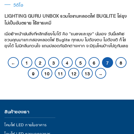
วิดีโอ
LIGHTING GURU UNBOX รวมไอเทมหลอดไฟ BUGLITE ไล่ยุง
ไม่เป็นอันตราย ไร้สารเคมี
เมื่อเข้าหน้าฝนสิ่งที่หลีกเลี่ยงไม่ได้ คือ “แมลงและยุง” นั่นเอง วันนี้เลคิเซ่
ชวนคุณมาแกะกล่องหลอดไฟ Buglite ทุกแบบ ไม่ต้องตบ ไม่ต้องตี ก็ไล่
ยุงได้ ไม่มีกลิ่นกวนใจ แถมปลอดภัยอีกต่างหาก จะมีรุ่นไหนบ้างไปดูกันเลย
←
1
2
3
4
5
6
7
8
9
10
11
12
13
→
สินค้าของเรา
โคมไฟ LED ภายในอาคาร
โคมไฟ LED ภายนอกอาคาร