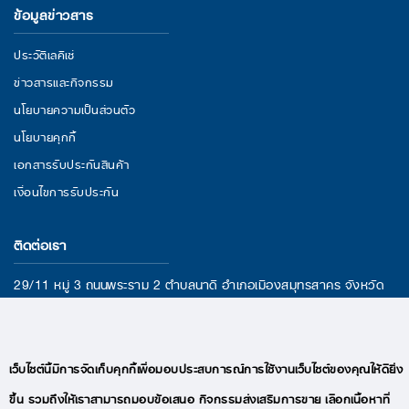
ข้อมูลข่าวสาร
ประวัติเลคิเซ่
ข่าวสารและกิจกรรม
นโยบายความเป็นส่วนตัว
นโยบายคุกกี้
เอกสารรับประกันสินค้า
เงื่อนไขการรับประกัน
ติดต่อเรา
29/11 หมู่ 3 ถนนพระราม 2 ตำบลนาดี อำเภอเมืองสมุทรสาคร จังหวัด
สมุทรสาคร 74000
อีเมล : lekise.digitalmkt@gmail.com
โทร : +66(0)95-409-9280
เว็บไซต์นี้มีการจัดเก็บคุกกี้เพื่อมอบประสบการณ์การใช้งานเว็บไซต์ของคุณให้ดียิ่ง
ขึ้น รวมถึงให้เราสามารถมอบข้อเสนอ กิจกรรมส่งเสริมการขาย เลือกเนื้อหาที่