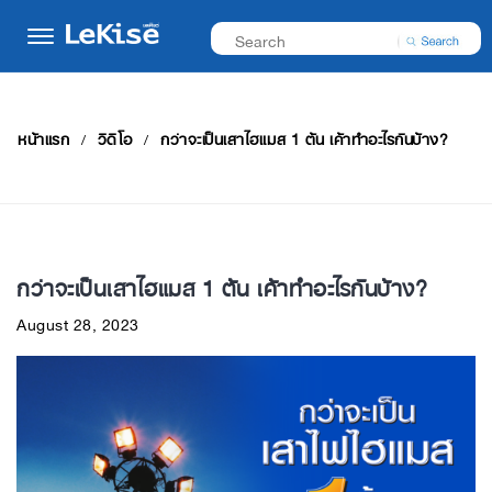
หน้าแรก
วิดีโอ
กว่าจะเป็นเสาไฮแมส 1 ต้น เค้าทำอะไรกันบ้าง?
กว่าจะเป็นเสาไฮแมส 1 ต้น เค้าทำอะไรกันบ้าง?
August 28, 2023