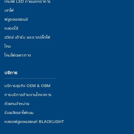
โคมไฟ LED ภายนอกอาคาร
เสาไฟ
ฟลูออเรสเซนส์
หลอดไส้
สวิตช์ เต้ารับ และรางปลั๊กไฟ
โคม
โคมไฟเฉพาะทาง
บริการ
บริการธุรกิจ OEM & OBM
การบริการด้านงานโครงการ
ตัวแทนจำหน่าย
รับผลิตเสาไฟถนน
หลอดฟลูออเรสเซนท์ BLACKLIGHT