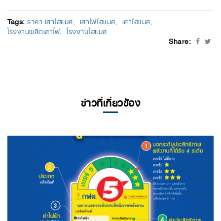
Tags:
ราคา เสาไฮแมส
เสาไฟไฮแมส
เสาไฮแมส
โรงงานผลิตเสาไฟ
โรงงานไฮแมส
Share:
ข่าวที่เกี่ยวข้อง