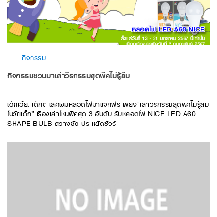
กิจกรรม
กิจกรรมชวนมาเล่าวีรกรรมสุดพีคไม่รู้ลืม
เด็กเอ๋ย..เด็กดี เลคิเซ่มีหลอดไฟมาแจกฟรี เพียง“เล่าวีรกรรมสุดพีคไม่รู้ลืม
ในวัยเด็ก” เรื่องเล่าไหนพีคสุด 3 อันดับ รับหลอดไฟ NICE LED A60
SHAPE BULB สว่างชัด ประหยัดชัวร์