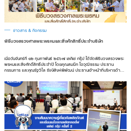
ข่าวสาร & กิจกรรม
พิธีบวงสรวงศาลพระพรหมและสิ่งศักสิทธิ์ประจำบริษัท
เมื่อวันจันทร์ที่ ๑๒ กุมภาพันธ์ ๒๕๖๗ เลคิเซ่ กรุ๊ป ได้จัดพิธีบวงสรวงพระ
พรหมและสิ่งศักดิ์สิทธิ์ประจำปี โดยคุณสมนึก โอวุฒิธรรม ประธาน
กรรมการ และคุณรัฐวิไล รังษีสิงห์พิพัฒน์ ประธานเจ้าหน้าที่บริหารด้าน
การเงิน พร้อมด้วยคณะกรรมการผู้จัดการ ผู้บริหาร และพนักงาน กลุ่ม
บริษัทในเครือ เลคิเซ่ กรุ๊ป เข้าร่วมพิธีฯ เพื่อความเป็นสิริมงคล แก่บริษัท
และคณะผู้บริหาร พนักงานทุกคน