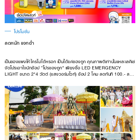
โปรโมชั่น
ลดหนัก แจกฉ่ำ
เป็นของแพงให้ใครไม่ได้หรอก เป็นได้แค่ของถูก คุณภาพดีเท่านั้นแหละเลคิเซ่
จัดโปรเอาใจนักช้อป “โปรของถูก” เพียงซื้อ LED EMERGENCY
LIGHT ขนาด 2*4 วัตต์ (แสงวอร์มไวท์) ช้อป 2 โคม ลดทันที 100.- ลด
เยอะลดฉ่ำ พลาดไม่ได้แล้วว #จำนวนจำกัด !!