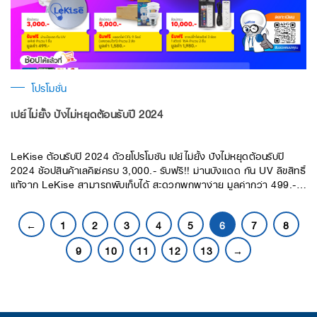
โปรโมชั่น
เปย์ไม่ยั้ง ปังไม่หยุดต้อนรับปี 2024
LeKise ต้อนรับปี 2024 ด้วยโปรโมชัน เปย์ไม่ยั้ง ปังไม่หยุดต้อนรับปี
2024 ช้อปสินค้าเลคิเซ่ครบ 3,000.- รับฟรี!! ม่านบังแดด กัน UV ลิขสิทธิ์
แท้จาก LeKise สามารถพับเก็บได้ สะดวกพกพาง่าย มูลค่ากว่า 499.-
ฟรี !!ช้อปสินค้าเลคิเซ่อะไรก็ได้ครบ 5,000.- รับฟรี !! หลอดไฟ CFL
จำนวน 2 ลัง !! (แสงวอร์มไวท์) มูลค่ากว่า 1580.- ฟรี !! ช้อปสินค้าเลคิ
←
1
2
3
4
5
6
7
8
เซ่อะไรก็ได้ครบ 10,000.- รับฟรี !! ปลั๊กไฟเลคิเซ่ ขนาด 16 A ความยาว
สายไฟ 3 เมตร แข็งแรงทนทานและปลอดภัย มูลค่ากว่า 1,980.-
9
10
11
12
13
→