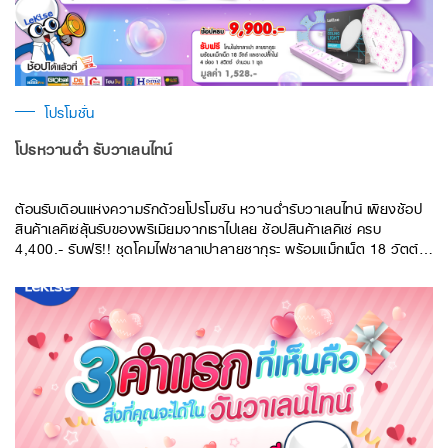
โปรโมชั่น
โปรหวานฉ่ำ รับวาเลนไทน์
ต้อนรับเดือนแห่งความรักด้วยโปรโมชัน หวานฉ่ำรับวาเลนไทน์ เพียงช้อป
สินค้าเลคิเซ่ลุ้นรับของพรีเมียมจากเราไปเลย ช้อปสินค้าเลคิเซ่ ครบ
4,400.- รับฟรี!! ชุดโคมไฟซาลาเปาลายซากุระ พร้อมแม็กเน็ต 18 วัตต์
จำนวน 1 ชุด มูลค่ากว่า 639.-