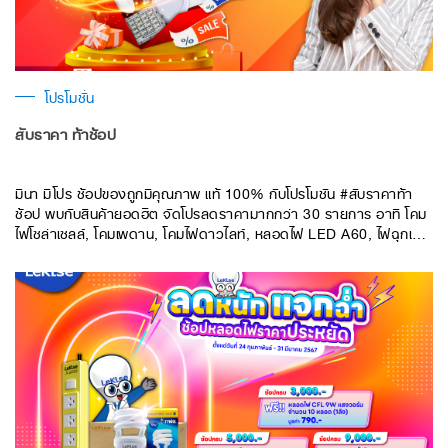
โปรโมชั่น
สับราคา ท้าช้อป
มีนา มีโปร ช้อปของถูกมีคุณภาพ แท้ 100% กับโปรโมชัน #สับราคาท้า
ช้อป พบกับสินค้ายอดฮิต จัดโปรลดราคามากกว่า 30 รายการ อาทิ โคม
ไฟโซล่าเซลล์, โคมเพดาน, โคมไฟดาวไลท์, หลอดไฟ LED A60, ไฟฉุกเฉิน
และอีกมากมาย