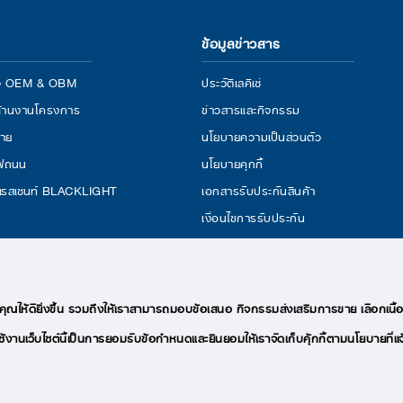
ข้อมูลข่าวสาร
กิจ OEM & OBM
ประวัติเลคิเซ่
้านงานโครงการ
ข่าวสารและกิจกรรม
่าย
นโยบายความเป็นส่วนตัว
ไฟถนน
นโยบายคุกกี้
เรสเซนท์ BLACKLIGHT
เอกสารรับประกันสินค้า
เงื่อนไขการรับประกัน
งคุณให้ดียิ่งขึ้น รวมถึงให้เราสามารถมอบข้อเสนอ กิจกรรมส่งเสริมการขาย เลือกเนื้อ
ารใช้งานเว็บไซต์นี้เป็นการยอมรับข้อกำหนดและยินยอมให้เราจัดเก็บคุ้กกี้ตามนโยบายที่แจ
COPYRIGHTS © 2020 LEKISE, ALL RIGHTS RESERVED