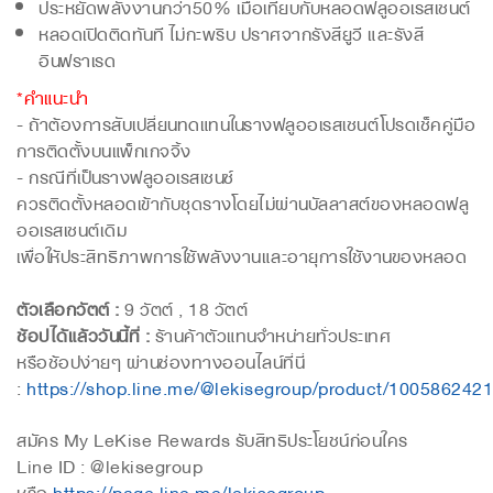
ประหยัดพลังงานกว่า50% เมื่อเทียบกับหลอดฟลูออเรสเซนต์
หลอดเปิดติดทันที ไม่กะพริบ ปราศจากรังสียูวี และรังสี
อินฟราเรด
*คำแนะนำ
- ถ้าต้องการสับเปลี่ยนทดแทนในรางฟลูออเรสเซนต์โปรดเช็คคู่มือ
การติดตั้งบนแพ็กเกจจิ้ง
- กรณีที่เป็นรางฟลูออเรสเซนซ์
ควรติดตั้งหลอดเข้ากับชุดรางโดยไม่ผ่านบัลลาสต์ของหลอดฟลู
ออเรสเซนต์เดิม
เพื่อให้ประสิทธิภาพการใช้พลังงานและอายุการใช้งานของหลอด
ตัวเลือกวัตต์ :
9 วัตต์ , 18 วัตต์
ช้อปได้แล้ววันนี้ที่ :
ร้านค้าตัวแทนจำหน่ายทั่วประเทศ
หรือช้อปง่ายๆ ผ่านช่องทางออนไลน์ที่นี่
:
https://shop.line.me/@lekisegroup/product/1005862421
สมัคร My LeKise Rewards รับสิทธิประโยชน์ก่อนใคร
Line ID : @lekisegroup
หรือ
https://page.line.me/lekisegroup