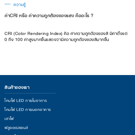
ความรู้
ค่าCRI หรือ ค่าความถูกต้องของแสง คืออะไร ?
​CRI (Color Rendering Index) คือ ค่าความถูกต้องของสี มีค่าตั้งแต่
0 ถึง 100 ค่าสูงมากขึ้นแสดงว่ามีความถูกต้องของสีมากขึ้น
สินค้าของเรา
โคมไฟ LED ภายในอาคาร
โคมไฟ LED ภายนอกอาคาร
เสาไฟ
ฟลูออเรสเซนส์