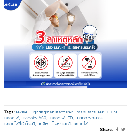
Tags:
lekise
lightingmanufacturer
manufacturer
OEM
หลอดไฟ
หลอดไฟ A60
หลอดไฟLED
หลอดไฟทนทาน
หลอดไฟยี่ห้อไหนดี
เลคิเซ่
โรงงานผลิตหลอดไฟ
Share: