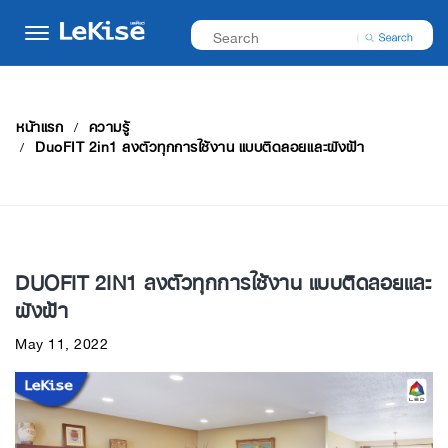
หน้าแรก
ความรู้
DuoFIT 2in1 ลงตัวทุกการใช้งาน แบบติดลอยและฝังฝ้า
DUOFIT 2IN1 ลงตัวทุกการใช้งาน แบบติดลอยและ
ฝังฝ้า
May 11, 2022