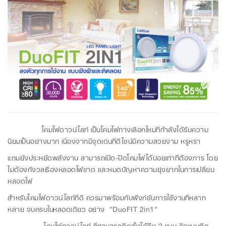
โคมไฟดาวน์ไลท์ เป็นโคมไฟทางเลือกใหม่ที่กำลังได้รับความ
นิยมเป็นอย่างมาก เนื่องจากมีจุดเด่นที่ดีไซน์มีความสวยงาม หรูหรา
แถมยังประหยัดพลังงาน สามารถเปิด-ปิดโคมไฟได้บ่อยเท่าที่ต้องการ โดย
ไม่ต้องกังวลเรื่องหลอดไฟขาด และหมดปัญหาความยุ่งยากในการเปลี่ยน
หลอดไฟ
สำหรับโคมไฟดาวน์ไลท์ที่ดี ควรมาพร้อมกับฟังก์ชันการใช้งานที่หลาก
หลาย จบครบในหลอดเดียว อย่าง “DuoFIT 2in1”
โคมไฟดาวน์ไลท์ ที่สามารถติดตั้งได้ถึง 2 แบบ คือแบบติด