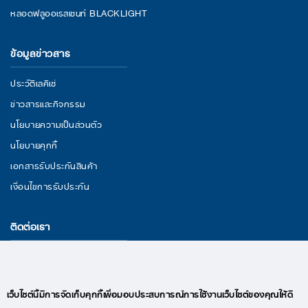
หลอดฟลูออเรสเซนท์ BLACKLIGHT
ข้อมูลข่าวสาร
ประวัติเลคิเซ่
ข่าวสารและกิจกรรม
นโยบายความเป็นส่วนตัว
นโยบายคุกกี้
เอกสารรับประกันสินค้า
เงื่อนไขการรับประกัน
ติดต่อเรา
29/11 หมู่ 3 ถนนพระราม 2 ตำบลนาดี อำเภอเมืองสมุทรสาคร จังหวัด
สมุทรสาคร 74000
อีเมล : lekise.digitalmkt@gmail.com
เว็บไซต์นี้มีการจัดเก็บคุกกี้เพื่อมอบประสบการณ์การใช้งานเว็บไซต์ของคุณให้ดี
โทร : +66(0)95-409-9280