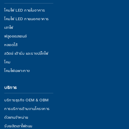
โคมไฟ LED ภายในอาคาร
โคมไฟ LED ภายนอกอาคาร
เสาไฟ
ฟลูออเรสเซนส์
หลอดไส้
สวิตช์ เต้ารับ และรางปลั๊กไฟ
โคม
โคมไฟเฉพาะทาง
บริการ
บริการธุรกิจ OEM & OBM
การบริการด้านงานโครงการ
ตัวแทนจำหน่าย
รับผลิตเสาไฟถนน