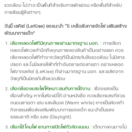
แวดล้อม
ไม่ว่าจะเป็นพื้นที่สำหรับการพักผ่อน หรือพื้นที่สำหรับ
การเรียนรู้สิ่งต่างๆ
วันนี้ เลคิเซ่ (LeKise) ขอเเนะนำ “5 เคล็ดลับการจัดไฟ เสริมสร้าง
พัฒนาการเด็ก"
เลือกหลอดไฟที่มีคุณภาพผ่านมาตรฐาน มอก.
: การเลือก
หลอดไฟควรคำนึกถึงคุณภาพของสินค้าเป็นอย่างแรก ควร
เลือกหลอดไฟที่ทำจากวัสดุที่เป็นมิตรกับสิ่งแวดล้อม ไม่มีสาร
ปรอท
และไม่มีแสงสีฟ้าที่ทำอันตรายต่อสายตา อย่างหลอด
ไฟจากเลคิเซ่ (LeKise) ที่ผ่านมาตรฐาน มอก. และผลิตจาก
วัสดุที่เป็นมิตรกับสิ่งแวดล้อม
เลือกสีของแสงไฟให้เหมาะสมกับการใช้งาน
: เรื่องแสงเป็น
เรื่องสำคัญ หากในห้องมีโต๊ะอ่านหนังสือ ควรเลือกแสงที่ช่วย
ถนอมสายตา เช่น แสงสีนวล (Warm white)
หากเป็นห้องทำ
กิจกรรมเพื่อส่งเสริมพัฒนาการของเด็ก เเนะนำเป็นแสง
ธรรมชาติ หรือ แสง (Daylight)
เลือกใช้โคมไฟ แทนการเปิดไฟทั่วห้องนอน
: เด็กบางคนอาจไม่