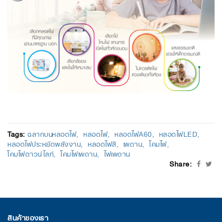
Tags:
ฉลากบนหลอดไฟ
หลอดไฟ
หลอดไฟA60
หลอดไฟLED
หลอดไฟประหยัดพลังงาน
หลอดไฟสี
เพดาน
โคมไฟ
โคมไฟดาวน์ไลท์
โคมไฟเพดาน
ไฟเพดาน
Share:
สินค้าของเรา