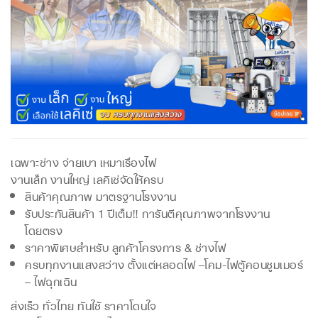
เฉพาะช่าง จ่ายเบา เหมาเรื่องไฟ
งานเล็ก งานใหญ่ เลคิเซ่จัดให้ครบ
สินค้าคุณภาพ มาตรฐานโรงงาน
รับประกันสินค้า 1 ปีเต็ม‼ การันตีคุณภาพจากโรงงาน
โดยตรง
ราคาพิเศษสำหรับ ลูกค้าโครงการ & ช่างไฟ
ครบทุกงานแสงสว่าง ตั้งแต่หลอดไฟ –โคม-ไฟตู้คอนซูมเมอร์
– ไฟฉุกเฉิน
ส่งเร็ว ทั่วไทย ทันใช้ ราคาโดนใจ