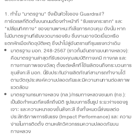
1. ทำไม "มาตรฐาน" จึงเป็นหัวใจของ Guardrail?
การ์ดเรลที่ติดตั้งบนถนนต้องทำหน้าที่ "รับแรงกระแทก" และ
"เปลี่ยนทิศทาง" ของยานพาหนะที่เสียการควบคุม ดังนั้น หาก
ไม่มีมาตรฐานที่เข้มงวดมารองรับ ชิ้นงานอาจบิดเบี้ยวหรือ
แตกหักเมื่อเกิดอุบัติเหตุ ซึ่งนำไปสู่อันตรายที่รุนแรงกว่าเดิม
มาตรฐาน มอก. 248-2567 (ราวกั้นอันตรายบนทางหลวง):
คือมาตรฐานล่าสุดที่รับรองคุณสมบัติทางเคมี ทางกล และ
ทางกายภาพของวัสดุ ตั้งแต่เหล็กที่ใช้ผลิตจนถึงกระบวนการ
ชุบสังกะสี มอก. นี้รับประกันว่าผลิตภัณฑ์สามารถทำงานได้
ตามวัตถุประสงค์ความปลอดภัยและมีความทนทานต่อสภาพ
แวดล้อม
มาตรฐานกรมทางหลวง (ทล.)/กรมทางหลวงชนบท (ทช.):
เป็นข้อกำหนดที่ลงลึกถึงมิติ รูปแบบการขึ้นรูป ระยะห่างของรู
เจาะ และความหนาของชั้นสังกะสี ซึ่งทั้งหมดนี้ส่งผลต่อ
ประสิทธิภาพการรับแรง (Impact Performance) และ ความ
ง่ายในการติดตั้ง ตามหลักวิศวกรรมความปลอดภัยบน
ทางหลวง