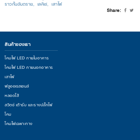
ราวกั้นอันตราย
เลคิเซ่
เสาไฟ
Share:
สินค้าของเรา
โคมไฟ LED ภายในอาคาร
โคมไฟ LED ภายนอกอาคาร
เสาไฟ
ฟลูออเรสเซนส์
หลอดไส้
สวิตช์ เต้ารับ และรางปลั๊กไฟ
โคม
โคมไฟเฉพาะทาง