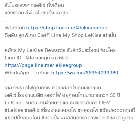
รับโปรแรงจากเลคิเซ่ ทั้งเดือน
แจ้งเตือน ส่งโปรโมชันถึงมือคุณ
.
เพียงคลิก
https://shop.line.me/@lekisegroup
ดีลลับ สุดพิเศษ มีแค่ที่ Line My Shop LeKise เท่านั้น
.
สมัคร My LeKise Rewards รับสิทธิประโยชน์ก่อนใคร
Line ID : @lekisegroup หรือ
https://page.line.me/lekisegroup
WhatsApp : LeKise
https://wa.me/66954099280
.
เลือกหลอดไฟคุณภาพ ต้องเลือกใช้เลคิเซ่เท่านั้น
เลคิเซ่ โรงงานผลิตหลอดไฟ อยู่คู่คนไทยมามากกว่า 55 ปี
LeKise : รับตัวแทนจำหน่ายและรับผลิตสินค้า OEM
#Lekise #เลคิเซ่ #โรงงานหลอดไฟ #หลอดไฟ #ช้อปสะดวกทุกที่
#ช้อปปิ้งออนไลน์ #ช้อปปิ้ง #ซื้อสินค้าราคาพิเศษ #ช้อปอยู่บ้าน