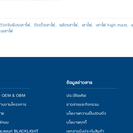
ตัวจริงเรื่องเสาไฟ
ติดตั้งเสาไฟ
ผลิตเสาไฟ
เสาไฟ
เสาไฟ high mast
านเสาไฟ
ข้อมูลข่าวสาร
กิจ OEM & OBM
ประวัติเลคิเซ่
้านงานโครงการ
ข่าวสารและกิจกรรม
่าย
นโยบายความเป็นส่วนตัว
ไฟถนน
นโยบายคุกกี้
เรสเซนท์ BLACKLIGHT
เอกสารรับประกันสินค้า