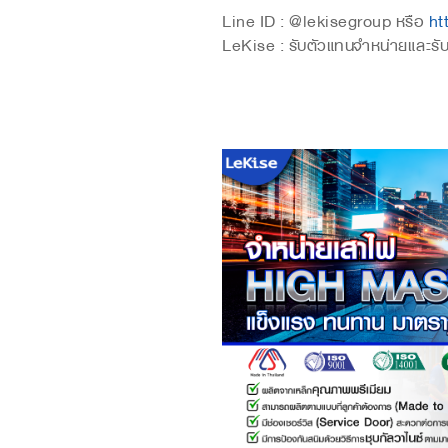
Line ID : @lekisegroup หรือ
ht
LeKise : รับตัวแทนจำหน่ายและร