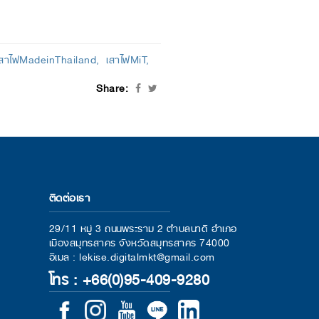
เสาไฟMadeinThailand
เสาไฟMiT
Share:
ติดต่อเรา
29/11 หมู่ 3 ถนนพระราม 2 ตำบลนาดี อำเภอ
เมืองสมุทรสาคร จังหวัดสมุทรสาคร 74000
อีเมล : lekise.digitalmkt@gmail.com
โทร : +66(0)95-409-9280