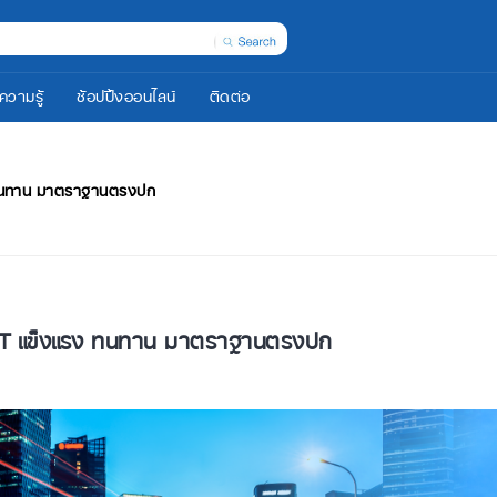
ความรู้
ช้อปปิ้งออนไลน์
ติดต่อ
 ทนทาน มาตราฐานตรงปก
T แข็งแรง ทนทาน มาตราฐานตรงปก