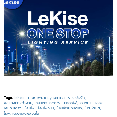
Tags:
lekise
คุณภาพมาตรฐานสากล
งานโปรเจ็ค
จัดแสงห้องทำงาน
รับผลิตหลอดไฟ
หลอดไฟ
อันดับ1
เลคิเซ่
โคมตะแกรง
โคมไฟ
โคมไฟถนน
โคมไฟสนามกีฬา
โคมไฮเบย์
โรงงานรับผลิตหลอดไฟ