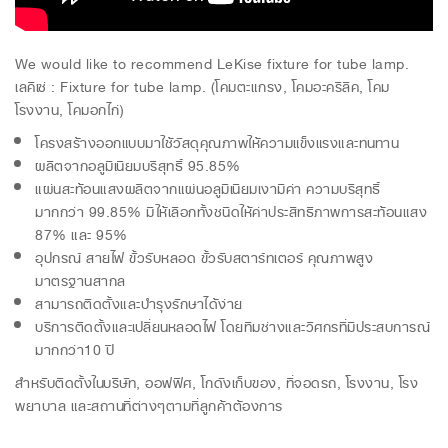
We would like to recommend LeKise fixture for tube lamp.
เลคิเซ่ : Fixture for tube lamp. (โคมตะแกรง, โคมอะคริลิค, โคม
โรงงาน, โคมอกไก่)
โครงสร้างออกแบบมาใช้วัสดุคุณภาพให้ความแข็งแรงและทนทาน
ผลิตจากอลูมิเนียมบริสุทธิ์ 95.85%
แผ่นสะท้อนแสงผลิตจากแผ่นอลูมิเนียมเงามีค่า ความบริสุทธิ์
มากกว่า 99.85% มีให้เลือกทั้งชนิดให้ค่าประสิทธิภาพการสะท้อนแสง
87% และ 95%
อุปกรณ์ สายไฟ ขั้วรับหลอด ขั้วรับสตาร์ทเตอร์ คุณภาพสูง
มาตรฐานสากล
สามารถติดตั้งและบำรุงรักษาได้ง่าย
บริการติดตั้งและเปลี่ยนหลอดไฟ โดยทีมช่างและวิศกรที่มีประสบการณ์
มากกว่า10 ปี
สำหรับติดตั้งในบริษัท, ออฟฟิศ, โกดังเก็บของ, ที่จอดรถ, โรงงาน, โรง
พยาบาล และสถานที่ต่างๆตามที่ลูกค้าต้องการ