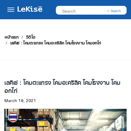
หน้าแรก
วิดีโอ
เลคิเซ่ : โคมตะแกรง โคมอะคริลิค โคมโรงงาน โคมอกไก่
เลคิเซ่ : โคมตะแกรง โคมอะคริลิค โคมโรงงาน โคม
อกไก่
March 19, 2021