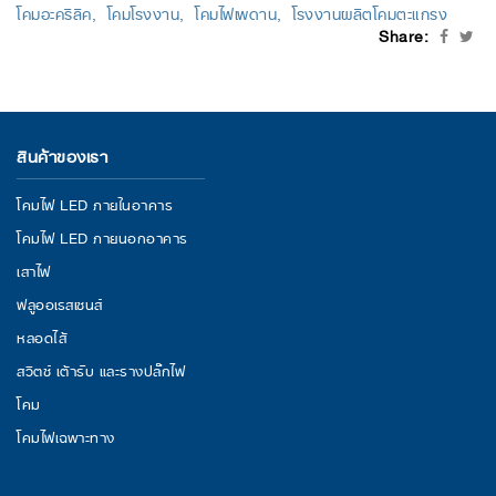
โคมอะคริลิค
โคมโรงงาน
โคมไฟเพดาน
โรงงานผลิตโคมตะแกรง
Share:
สินค้าของเรา
โคมไฟ LED ภายในอาคาร
โคมไฟ LED ภายนอกอาคาร
เสาไฟ
ฟลูออเรสเซนส์
หลอดไส้
สวิตช์ เต้ารับ และรางปลั๊กไฟ
โคม
โคมไฟเฉพาะทาง