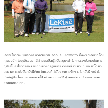
เลคิเซ่ ไลท์ติ้ง ผู้ผลิตและจัดจำหน่ายหลอดประหยัดพลังงานไฟฟ้า “เลคิเซ่” โดย
คุณสมนึก โอวุฒิธรรม ได้เข้าร่วมเป็นผู้สนับสนุนหลักในการแข่งขันกอล์ฟการ
กุศลสโมสรโรตารีสีลม ชิงถ้วยนายกรัฐมนตรี อภิสิทธิ์ เวชชาชีวะ และยังได้เข้า
ร่วมในการแข่งขันครั้งนี้ด้วย โดยเงินที่ได้รับจากการจัดงานในครั้งนี้ จะนำไป
บำเพ็ญประโยชน์แก่สังคมต่อไป
ณ สนามกอล์ฟ ศูนย์พัฒนากีฬากองทัพบก
รามอินทรา กทม.