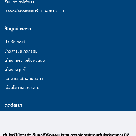
รับผลิตเสาไฟถนน
หลอดฟลูออเรสเซนท์ BLACKLIGHT
ข้อมูลข่าวสาร
ประวัติเลคิเซ่
ข่าวสารและกิจกรรม
นโยบายความเป็นส่วนตัว
นโยบายคุกกี้
เอกสารรับประกันสินค้า
เงื่อนไขการรับประกัน
ติดต่อเรา
29/11 หมู่ 3 ถนนพระราม 2 ตำบลนาดี อำเภอเมืองสมุทรสาคร จังหวัด
สมุทรสาคร 74000
อีเมล : lekise.digitalmkt@gmail.com
เว็บไซต์นี้มีการจัดเก็บคุกกี้เพื่อมอบประสบการณ์การใช้งานเว็บไซต์ของคุณให้ดี