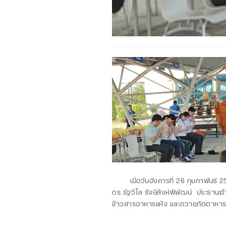
เมื่อวันอังคารที่ 26 กุมภาพันธ์ 256
ดร.รัฐวิไล รังษีสิงห์พิพัฒน์ ประธานเ
ข้าวสารอาหารแห้ง และถวายภัตตาหารเพล