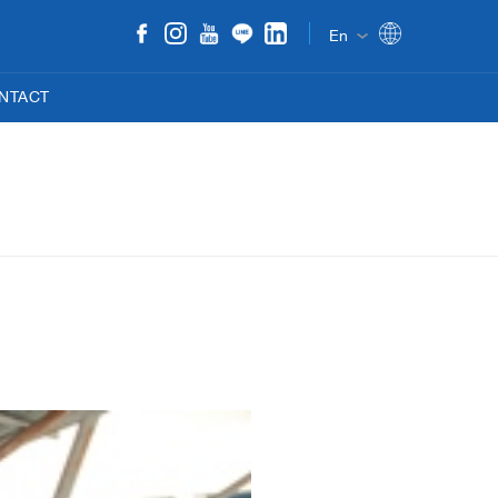
En
NTACT